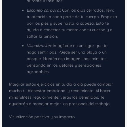
durante 10 minutos.
Escaneo corporal:
Con los ojos cerrados, lleva
tu atención a cada parte de tu cuerpo. Empieza
por los pies y sube hasta la cabeza. Esto te
ayuda a conectar tu mente con tu cuerpo y a
soltar la tensión.
Visualización:
Imagínate en un lugar que te
haga sentir paz. Puede ser una playa o un
bosque. Mantén esa imagen unos minutos,
pensando en los detalles y sensaciones
agradables.
Integrar estos ejercicios en tu día a día puede cambiar
mucho tu bienestar emocional y rendimiento. Al hacer
mindfulness regularmente, verás los beneficios. Te
ayudarán a manejar mejor las presiones del trabajo.
Visualización positiva y su impacto