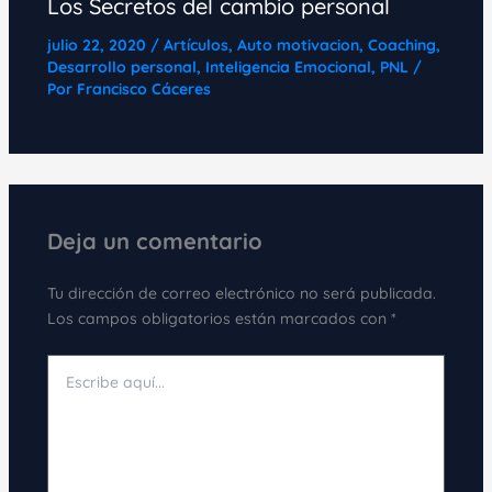
Los Secretos del cambio personal
julio 22, 2020
/
Artículos
,
Auto motivacion
,
Coaching
,
Desarrollo personal
,
Inteligencia Emocional
,
PNL
/
Por
Francisco Cáceres
Deja un comentario
Tu dirección de correo electrónico no será publicada.
Los campos obligatorios están marcados con
*
Escribe
aquí...