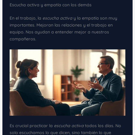
Escucha activa y empatía con los demás
En el trabajo, la
escucha activa
y la empatía son muy
importantes. Mejoran las relaciones y el trabajo en
equipo. Nos ayudan a entender mejor a nuestros
compañeros.
Es crucial practicar la
escucha activa
todos los días. No
solo escuchamos lo que dicen, sino también lo que