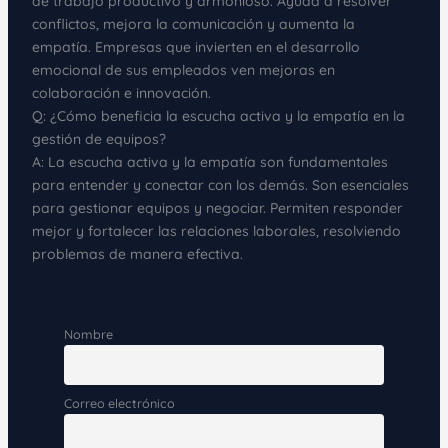
de trabajo productivo y armonioso. Ayuda a resolver
conflictos, mejora la comunicación y aumenta la
empatía. Empresas que invierten en el desarrollo
emocional de sus empleados ven mejoras en
colaboración e innovación.
Q: ¿Cómo beneficia la escucha activa y la empatía en la
gestión de equipos?
A: La escucha activa y la empatía son fundamentales
para entender y conectar con los demás. Son esenciales
para gestionar equipos y negociar. Permiten responder
mejor y fortalecer las relaciones laborales, resolviendo
problemas de manera efectiva.
Nombre
Correo electrónico