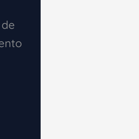
 de
iento