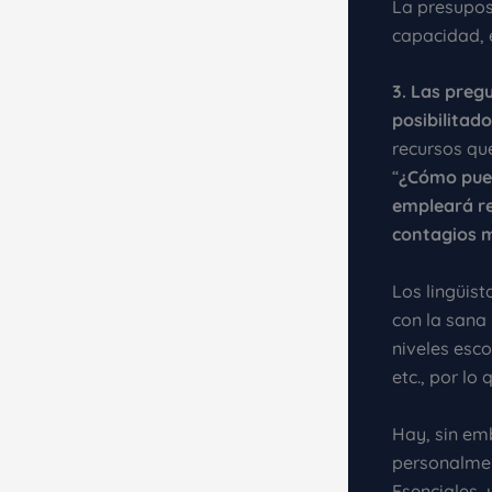
La presuposi
capacidad, e
3. Las preg
posibilitad
recursos qu
“
¿Cómo pued
empleará re
contagios m
Los lingüist
con la sana 
niveles esco
etc., por lo
Hay, sin em
personalmen
Esenciales, 