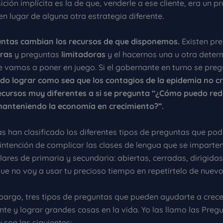
ción implícita es la de que, venderle a ese cliente, era un 
n lugar de alguna otra estrategia diferente.
untas cambian los recursos de que disponemos.
Existen pr
oras
y preguntas
limitadoras
y el hacernos una u otra deter
e vamos a poner en juego. Si el gobernante en turno se pre
o lograr como sea que los contagios de la epidemia no cr
cursos muy diferentes a si se pregunta “¿Cómo puedo redu
anteniendo la economía en crecimiento?”.
as han clasificado los diferentes tipos de preguntas que po
intención de complicar las clases de lengua que se imparten
lares de primaria y secundaria: abiertas, cerradas, dirigidas
 que no voy a usar tu precioso tiempo en repetírtelo de nuevo
bargo, tres tipos de preguntas que pueden ayudarte a crece
te y lograr grandes cosas en la vida. Yo las llamo las Preg
y son las siguientes: