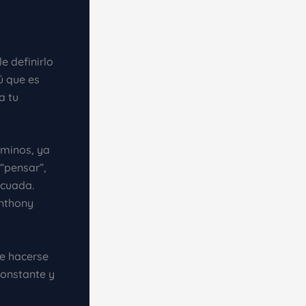
e definirlo
ú que es
a tu
rminos, ya
“pensar”,
ecuada.
Anthony
ue hacerse
constante y