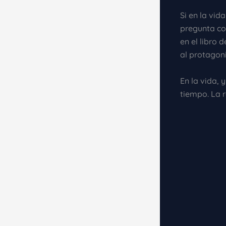
Si en la vi
pregunta cor
en el libro
al protagoni
En la vida,
tiempo. La 