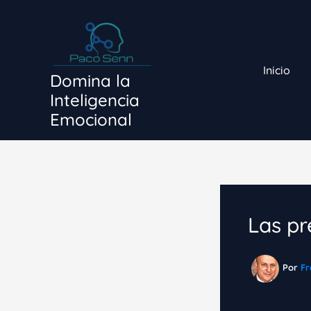
Ir
al
contenido
Inicio
Domina la
Inteligencia
Emocional
Las pr
Por
Fr