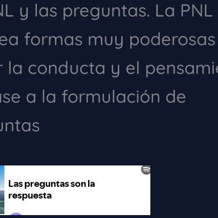
L y las preguntas. La PNL
tea formas muy poderosas
ir la conducta y el pensam
se a la formulación de
untas