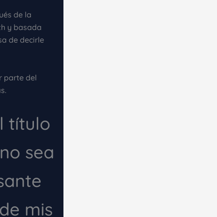
ués de la
ith y basada
a de decirle
 parte del
s.
 título
 no sea
sante
 de mis