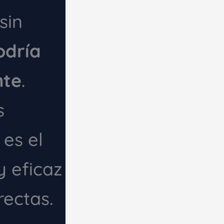
sin
odría
nte
.
s
es el
 eficaz
rectas.