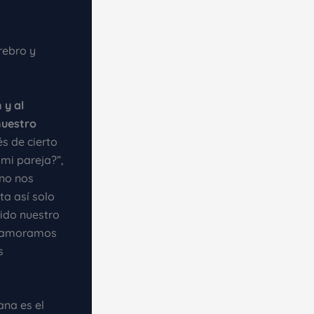
rebro y
 y al
nuestro
s de cierto
mi pareja?”,
 no nos
a así solo
ido nuestro
 enamoramos
s
ana es el