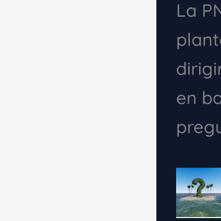
La PN
plan
dirig
en ba
preg