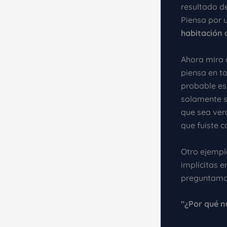
resultado d
Piensa por 
habitación 
Ahora mira a
piensa en to
probable es
solamente s
que sea ver
que fuiste c
Otro ejempl
implícitas 
preguntamo
“¿Por qué n