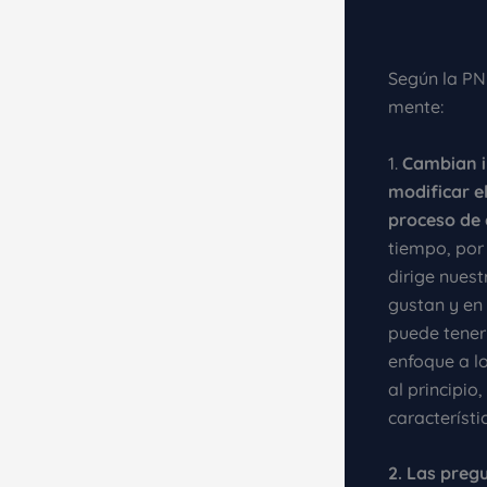
Según la PNL
mente:
1.
Cambian i
modificar e
proceso de 
tiempo, por
dirige nues
gustan y en
puede tener
enfoque a l
al principi
característi
2. Las preg