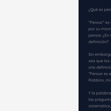
¿Qué es pens
“Pensar” es 
por su mism
pensar. ¿En 
definición?
Sin embargo
sea que los
una definic
“Pensar es 
Robbins, mi
Y la palabra
las pregunta
sistemático