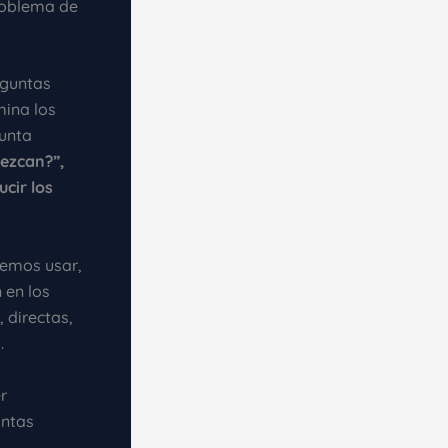
problema de
eguntas
mina los
gunta
ezcan?”,
cir los
demos usar,
 en los
, directas,
.
r
untas