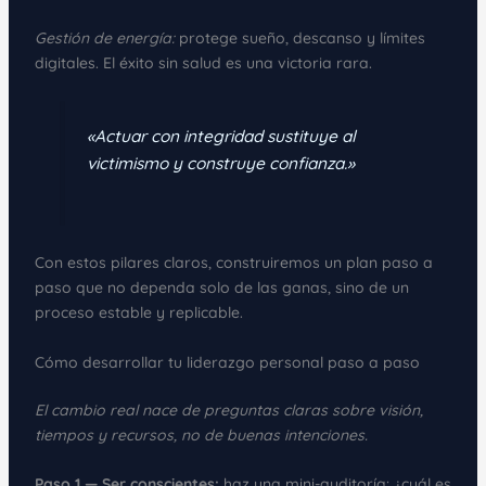
Gestión de energía:
protege sueño, descanso y límites
digitales. El éxito sin salud es una victoria rara.
«Actuar con integridad sustituye al
victimismo y construye confianza.»
Con estos pilares claros, construiremos un plan paso a
paso que no dependa solo de las ganas, sino de un
proceso estable y replicable.
Cómo desarrollar tu liderazgo personal paso a paso
El cambio real nace de preguntas claras sobre visión,
tiempos y recursos, no de buenas intenciones.
Paso 1 — Ser conscientes:
haz una mini-auditoría: ¿cuál es