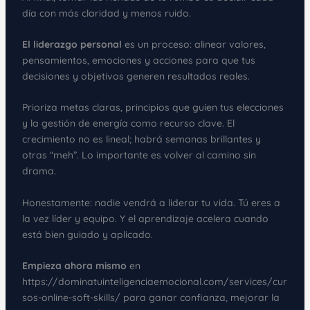
día con más claridad y menos ruido.
El liderazgo personal
es un proceso: alinear valores,
pensamientos, emociones y acciones para que tus
decisiones y objetivos generen resultados reales.
Prioriza metas claras, principios que guíen tus elecciones
y la gestión de energía como recurso clave. El
crecimiento no es lineal; habrá semanas brillantes y
otras “meh”. Lo importante es volver al camino sin
drama.
Honestamente: nadie vendrá a liderar tu vida. Tú eres a
la vez líder y equipo. Y el aprendizaje acelera cuando
está bien guiado y aplicado.
Empieza ahora mismo
en
https://dominatuinteligenciaemocional.com/services/cur
sos-online-soft-skills/ para ganar confianza, mejorar la