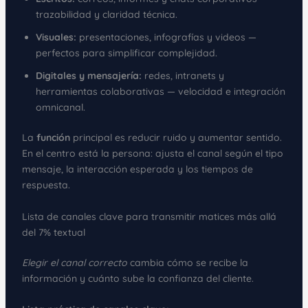
trazabilidad y claridad técnica.
Visuales:
presentaciones, infografías y videos —
perfectos para simplificar complejidad.
Digitales y mensajería:
redes, intranets y
herramientas colaborativas — velocidad e integración
omnicanal.
La
función
principal es reducir ruido y aumentar sentido.
En el centro está la persona: ajusta el canal según el tipo
mensaje, la interacción esperada y los tiempos de
respuesta.
Lista de canales clave para transmitir matices más allá
del 7% textual
Elegir el canal correcto
cambia cómo se recibe la
información y cuánto sube la confianza del cliente.