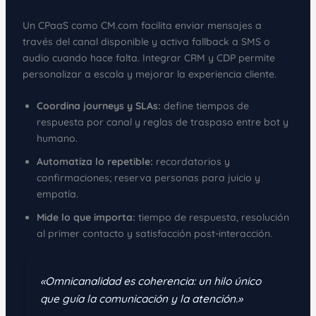
Un CPaaS como CM.com facilita enviar mensajes a
través del canal disponible y activa fallback a SMS o
audio cuando hace falta. Integrar CRM y CDP permite
personalizar a escala y mejorar la experiencia cliente.
Coordina journeys y SLAs:
define tiempos de
respuesta por canal y reglas de traspaso entre bot y
humano.
Automatiza lo repetible:
recordatorios y
confirmaciones; reserva personas para juicio y
empatía.
Mide lo que importa:
tiempo de respuesta, resolución
al primer contacto y satisfacción post-interacción.
«Omnicanalidad es coherencia: un hilo único
que guía la comunicación y la atención.»