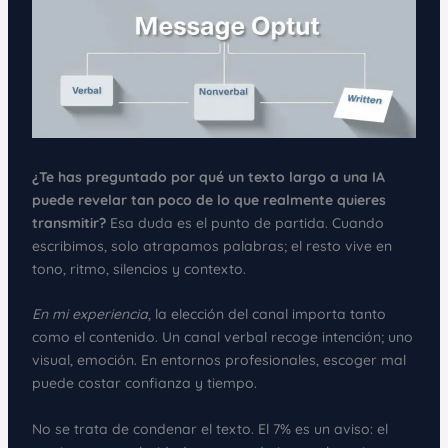
¿Te has preguntado por qué un texto largo a una IA
puede revelar tan poco de lo que realmente quieres
transmitir?
Esa duda es el punto de partida. Cuando
escribimos, solo atrapamos palabras; el resto vive en
tono, ritmo, silencios y contexto.
En mi experiencia
, la elección del canal importa tanto
como el contenido. Un canal verbal recoge intención; uno
visual, emoción. En entornos profesionales, escoger mal
puede costar confianza y tiempo.
No se trata de condenar el texto. El 7% es un aviso: el