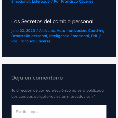
Emocional
,
Liderazgo
/ Por
Francisco Cáceres
Los Secretos del cambio personal
julio 22, 2020
/
Artículos
,
Auto motivacion
,
Coaching
,
Desarrollo personal
,
Inteligencia Emocional
,
PNL
/
Por
Francisco Cáceres
Deja un comentario
Tu dirección de correo electrónico no será publicada.
Los campos obligatorios están marcados con
*
Escribe
aquí...