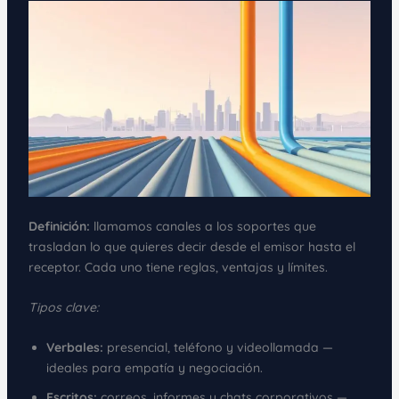
Definición:
llamamos canales a los soportes que
trasladan lo que quieres decir desde el emisor hasta el
receptor. Cada uno tiene reglas, ventajas y límites.
Tipos clave:
Verbales:
presencial, teléfono y videollamada —
ideales para empatía y negociación.
Escritos:
correos, informes y chats corporativos —