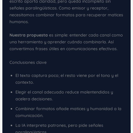
escrito aporta claridad, pero queda incompleto sin
señales paralingüísticas. Como emisor y receptor,
necesitamos combinar formatos para recuperar matices
humanos.
Nuestra propuesta
es simple: entender cada canal como
una herramienta y aprender cuándo combinarla. Así
convertimos frases útiles en comunicaciones efectivas.
Conclusiones clave
El texto captura poco; el resto viene por el tono y el
contexto.
Elegir el canal adecuado reduce malentendidos y
acelera decisiones.
Combinar formatos añade matices y humanidad a la
comunicación.
La IA interpreta patrones, pero pide señales
paralingüísticas.