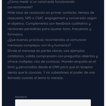
¿Cómo medir si un canal está funcionando
correctamente?
Mide tasa de resolución en primer contacto, tiempo de
respuesta, NPS o CSAT, engagement y conversión según
el objetivo. Complementa con feedback cualitativo y
revisiones periódicas para ajustar tono, frecuencia y
formatos.
¿Qué buenas prácticas recomiendas al comunicar
mensajes complejos con IA y humanos?
Divide el mensaje en partes claras, usa ejemplos
cotidianos, valida comprensión con preguntas abiertas y
ofrece múltiples vías de contacto. Mantén empatía en el
tono y personaliza desde el CRM para que el receptor
sienta que lo conoces. Y no subestimes el poder de una
llamada cuando el tema lo merece.
Nombre