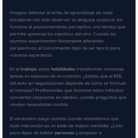
Imagina detectar el estilo de aprendizaje de cada
estudiante con solo observar su lenguaje corporal. Así
funciona el
posicionamiento perceptivo
: una técnica que
permite «ponerse los zapatos» del otro. Cuando los
alumnos experimentan físicamente diferentes
perspectivas, el conocimiento deja de ser teoría para
volverse experiencia.
En el
trabajo
, estas
habilidades
transforman reuniones
tensas en espacios de co-creación. ¿Sabías que el 83%
del éxito en negociaciones depende de cómo se formula
el mensaje? Profesionales que dominan estos métodos
convierten objeciones en aliadas, usando preguntas que
revelan necesidades ocultas.
El verdadero juego cambia cuando entendemos que
toda interacción es un
baile de mapas mentales
. ¿Listo
para dejar de hablar
personas
y empezar a