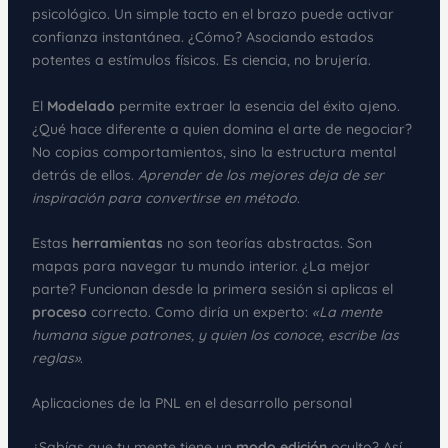
psicológico. Un simple tacto en el brazo puede activar
confianza instantánea. ¿Cómo? Asociando estados
potentes a estímulos físicos. Es ciencia, no brujería.
El
Modelado
permite extraer la esencia del éxito ajeno.
¿Qué hace diferente a quien domina el arte de negociar?
No copias comportamientos, sino la estructura mental
detrás de ellos.
Aprender de los mejores deja de ser
inspiración para convertirse en método
.
Estas
herramientas
no son teorías abstractas. Son
mapas para navegar tu mundo interior. ¿La mejor
parte? Funcionan desde la primera sesión si aplicas el
proceso
correcto. Como diría un experto:
«La mente
humana sigue patrones, y quien los conoce, escribe las
reglas»
.
Aplicaciones de la PNL en el desarrollo personal
¿Sabías que tu mente tiene un
modo edición
oculto? Así