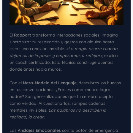
El
Rapport
transforma interacciones sociales. Imagina
sincronizar tu respiración y gestos con alguien hasta
crear una conexión invisible.
«La magia ocurre cuando
dejamos de imponer y empezamos a reflejar»
, explica
un coach certificado. Esta técnica construye puentes
donde antes había muros.
Con el
Meta-Modelo del Lenguaje
, descubres los huecos
en tus conversaciones. ¿Frases como «nunca logro
nada»? Son generalizaciones que tu cerebro acepta
como verdad. Al cuestionarlas, rompes cadenas
mentales invisibles.
Las palabras no describen la
realidad, la crean
.
Los
Anclajes Emocionales
son tu botón de emergencia