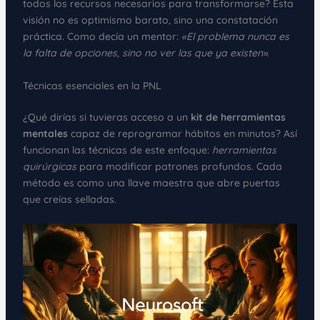
todos los recursos necesarios para transformarse? Esta
visión no es optimismo barato, sino una constatación
práctica. Como decía un mentor:
«El problema nunca es
la falta de opciones, sino no ver las que ya existen»
.
Técnicas esenciales en la PNL
¿Qué dirías si tuvieras acceso a un
kit de herramientas
mentales
capaz de reprogramar hábitos en minutos? Así
funcionan las técnicas de este enfoque:
herramientas
quirúrgicas
para modificar patrones profundos. Cada
método es como una llave maestra que abre puertas
que creías selladas.