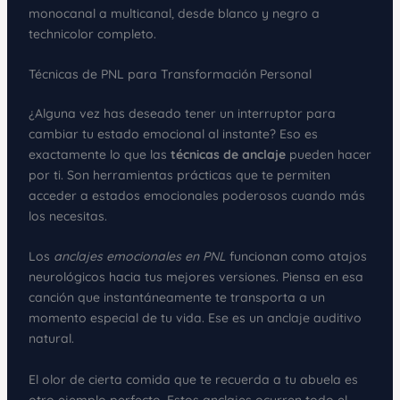
monocanal a multicanal, desde blanco y negro a
technicolor completo.
Técnicas de PNL para Transformación Personal
¿Alguna vez has deseado tener un interruptor para
cambiar tu estado emocional al instante? Eso es
exactamente lo que las
técnicas de anclaje
pueden hacer
por ti. Son herramientas prácticas que te permiten
acceder a estados emocionales poderosos cuando más
los necesitas.
Los
anclajes emocionales en PNL
funcionan como atajos
neurológicos hacia tus mejores versiones. Piensa en esa
canción que instantáneamente te transporta a un
momento especial de tu vida. Ese es un anclaje auditivo
natural.
El olor de cierta comida que te recuerda a tu abuela es
otro ejemplo perfecto. Estos anclajes ocurren todo el