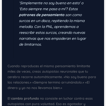
‘Simplemente no soy bueno en esto’ o
‘Esto siempre me pasa a mí’? Estos
patrones de pensamiento
son como
surcos en un disco, repitiendo la misma
melodía. Con la PNL, aprendemos a
reescribir estos surcos, creando nuevas
narrativas que nos empoderan en lugar
de limitarnos.
Cuando reproduces el mismo pensamiento limitante
miles de veces, creas
autopistas neuronales
que tu
cerebro recorre automáticamente. «No soy bueno para
las relaciones.» «Siempre termino arruinándolo.» «El
dinero y yo no nos llevamos bien.»
El
cambio profundo
no consiste en luchar contra esas
autopistas con pura voluntad. Eso es agotador y