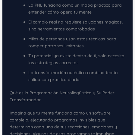
La PNL funciona como un mapa práctico para
entender cómo opera tu mente
El cambio real no requiere soluciones mágicas,
sino herramientas comprobadas
Miles de personas usan estas técnicas para
romper patrones limitantes
Tu potencial ya existe dentro de ti, solo necesita
las estrategias correctas
La transformación auténtica combina teoría
sólida con práctica diaria
Qué es la Programación Neurolingüística y Su Poder
Transformador
Imagina que tu mente funciona como un software
complejo, ejecutando programas invisibles que
determinan cada una de tus reacciones, emociones y
decisiones. Algunos de esos programas te impulsan