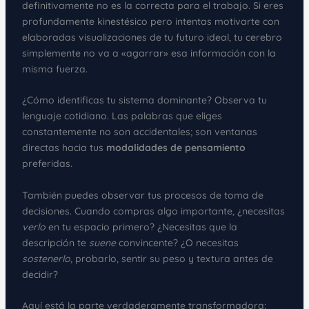
definitivamente no es la correcta para el trabajo. Si eres
profundamente kinestésico pero intentas motivarte con
elaboradas visualizaciones de tu futuro ideal, tu cerebro
simplemente no va a «agarrar» esa información con la
misma fuerza.
¿Cómo identificas tu sistema dominante? Observa tu
lenguaje cotidiano. Las palabras que eliges
constantemente no son accidentales; son ventanas
directas hacia tus
modalidades de pensamiento
preferidas.
También puedes observar tus procesos de toma de
decisiones. Cuando compras algo importante, ¿necesitas
verlo
en tu espacio primero? ¿Necesitas que la
descripción te
suene
convincente? ¿O necesitas
sostenerlo
, probarlo, sentir su peso y textura antes de
decidir?
Aquí está la parte verdaderamente transformadora: