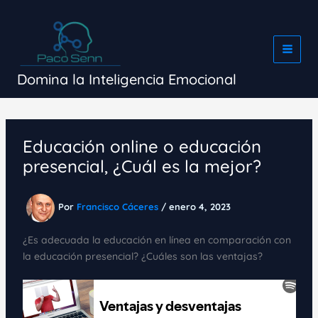
Ir
al
contenido
Domina la Inteligencia Emocional
Educación online o educación
presencial, ¿Cuál es la mejor?
Por
Francisco Cáceres
/
enero 4, 2023
¿Es adecuada la educación en línea en comparación con
la educación presencial? ¿Cuáles son las ventajas?