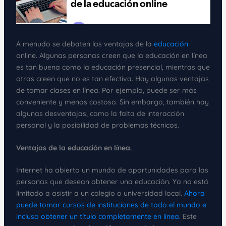
A menudo se debaten las ventajas de la
educación
online. Algunas personas creen que la educación en línea
es tan buena como la educación presencial, mientras que
otras creen que no es tan efectiva. Hay algunas ventajas
de tomar clases en línea. Por ejemplo, puede ser más
conveniente y menos costoso. Sin embargo, también hay
algunas desventajas, como la falta de interacción
personal y la posibilidad de problemas técnicos.
Ventajas de la educación en línea.
Internet ha abierto un mundo de oportunidades para las
personas que desean obtener una educación. Ya no está
limitado a asistir a un colegio o universidad local.
Ahora
puede tomar cursos de instituciones de todo el mundo e
incluso obtener un título completamente en línea
. Este