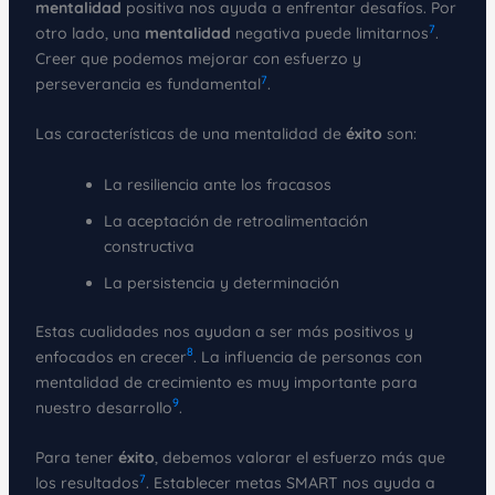
mentalidad
positiva nos ayuda a enfrentar desafíos. Por
7
otro lado, una
mentalidad
negativa puede limitarnos
.
Creer que podemos mejorar con esfuerzo y
7
perseverancia es fundamental
.
Las características de una mentalidad de
éxito
son:
La resiliencia ante los fracasos
La aceptación de retroalimentación
constructiva
La persistencia y determinación
Estas cualidades nos ayudan a ser más positivos y
8
enfocados en crecer
. La influencia de personas con
mentalidad de crecimiento es muy importante para
9
nuestro desarrollo
.
Para tener
éxito
, debemos valorar el esfuerzo más que
7
los resultados
. Establecer metas SMART nos ayuda a