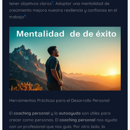
7
tener objetivos claros
. Adoptar una mentalidad de
crecimiento mejora nuestra resiliencia y confianza en el
9
trabajo
.
Herramientas Prácticas para el Desarrollo Personal
El
coaching personal
y la
autoayuda
son útiles para
crecer como personas. El
coaching personal
nos ayuda
con un profesional que nos guía. Por otro lado, la