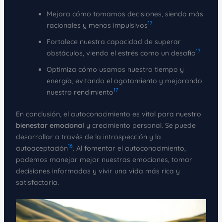
Mejora cómo tomamos decisiones, siendo más
17
racionales y menos impulsivos
Fortalece nuestra capacidad de superar
17
obstáculos, viendo el estrés como un desafío
Optimiza cómo usamos nuestro tiempo y
energía, evitando el agotamiento y mejorando
17
nuestro rendimiento
En conclusión, el autoconocimiento es vital para nuestro
bienestar emocional
y crecimiento personal. Se puede
desarrollar a través de la introspección y la
16
autoaceptación
. Al fomentar el autoconocimiento,
podemos manejar mejor nuestras emociones, tomar
decisiones informadas y vivir una vida más rica y
satisfactoria.