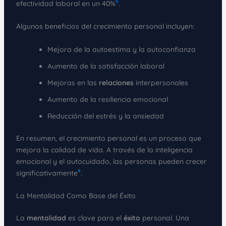
6
efectividad laboral en un 40%
.
Algunos beneficios del crecimiento personal incluyen:
Mejora de la autoestima y la autoconfianza
Aumento de la satisfacción laboral
Mejoras en las
relaciones
interpersonales
Aumento de la resiliencia emocional
Reducción del estrés y la ansiedad
En resumen, el crecimiento personal es un proceso que
mejora la calidad de vida. A través de la inteligencia
emocional y el autocuidado, las personas pueden crecer
4
significativamente
.
La Mentalidad Como Base del Éxito
La
mentalidad
es clave para el
éxito
personal. Una