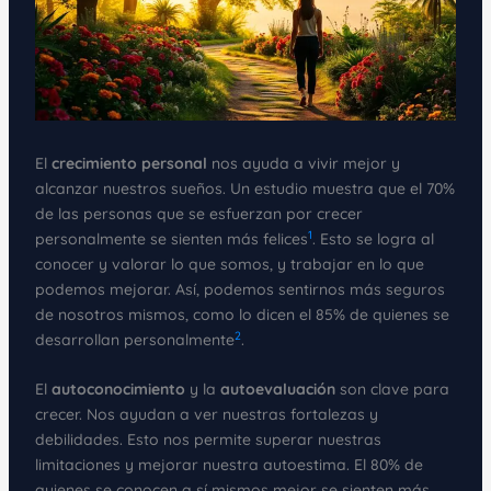
El
crecimiento personal
nos ayuda a vivir mejor y
alcanzar nuestros sueños. Un estudio muestra que el 70%
de las personas que se esfuerzan por crecer
1
personalmente se sienten más felices
. Esto se logra al
conocer y valorar lo que somos, y trabajar en lo que
podemos mejorar. Así, podemos sentirnos más seguros
de nosotros mismos, como lo dicen el 85% de quienes se
2
desarrollan personalmente
.
El
autoconocimiento
y la
autoevaluación
son clave para
crecer. Nos ayudan a ver nuestras fortalezas y
debilidades. Esto nos permite superar nuestras
limitaciones y mejorar nuestra autoestima. El 80% de
quienes se conocen a sí mismos mejor se sienten más