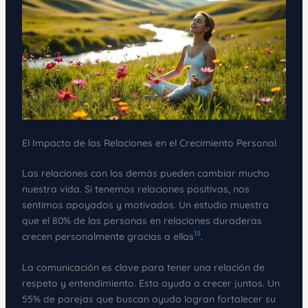
El Impacto de las Relaciones en el Crecimiento Personal
Las relaciones con los demás pueden cambiar mucho
nuestra vida. Si tenemos relaciones positivas, nos
sentimos apoyados y motivados. Un estudio muestra
que el 80% de las personas en relaciones duraderas
18
crecen personalmente gracias a ellas
.
La comunicación es clave para tener una relación de
respeto y entendimiento. Esto ayuda a crecer juntos. Un
55% de parejas que buscan ayuda logran fortalecer su