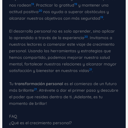
19
19
nos rodean
. Practicar la gratitud
y mantener una
20
actitud positiva
nos ayuda a superar obstáculos y
19
alcanzar nuestros objetivos con más seguridad
.
El desarrollo personal no es solo aprender, sino aplicar
20
lo aprendido a través de la experiencia
. Invitamos a
nuestros lectores a comenzar este viaje de crecimiento
personal. Usando las herramientas y estrategias que
hemos compartido, podemos mejorar nuestra salud
mental, fortalecer nuestras relaciones y alcanzar mayor
21
satisfacción y bienestar en nuestras vidas
.
Tu
transformación personal
es el comienzo de un futuro
21
más brillante
. Atrévete a dar el primer paso y descubre
el poder que resides dentro de ti. ¡Adelante, es tu
momento de brillar!
FAQ
¿Qué es el crecimiento personal?