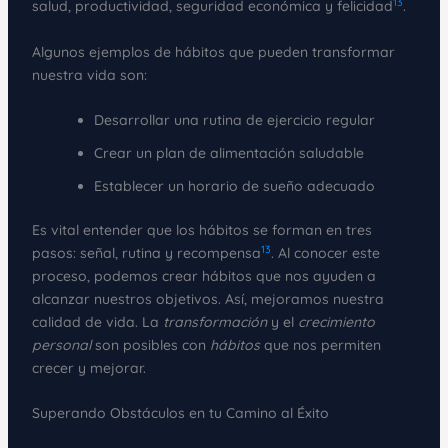
13
salud, productividad, seguridad económica y felicidad
.
Algunos ejemplos de hábitos que pueden transformar
nuestra vida son:
Desarrollar una rutina de ejercicio regular
Crear un plan de alimentación saludable
Establecer un horario de sueño adecuado
Es vital entender que los hábitos se forman en tres
13
pasos: señal, rutina y recompensa
. Al conocer este
proceso, podemos crear hábitos que nos ayuden a
alcanzar nuestros objetivos. Así, mejoramos nuestra
calidad de vida. La
transformación
y el
crecimiento
personal
son posibles con
hábitos
que nos permiten
crecer y mejorar.
Superando Obstáculos en tu Camino al Éxito