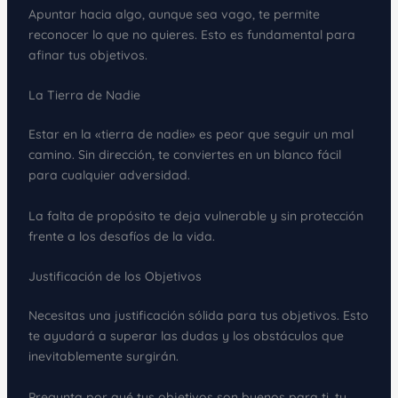
Apuntar hacia algo, aunque sea vago, te permite
reconocer lo que no quieres. Esto es fundamental para
afinar tus objetivos.
La Tierra de Nadie
Estar en la «tierra de nadie» es peor que seguir un mal
camino. Sin dirección, te conviertes en un blanco fácil
para cualquier adversidad.
La falta de propósito te deja vulnerable y sin protección
frente a los desafíos de la vida.
Justificación de los Objetivos
Necesitas una justificación sólida para tus objetivos. Esto
te ayudará a superar las dudas y los obstáculos que
inevitablemente surgirán.
Pregunta por qué tus objetivos son buenos para ti, tu