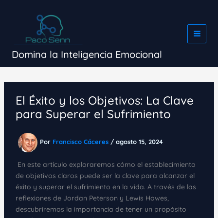
Ir
al
contenido
Domina la Inteligencia Emocional
El Éxito y los Objetivos: La Clave
para Superar el Sufrimiento
Por
Francisco Cáceres
/
agosto 15, 2024
En este artículo exploraremos cómo el establecimiento
de objetivos claros puede ser la clave para alcanzar el
éxito y superar el sufrimiento en la vida. A través de las
reflexiones de Jordan Peterson y Lewis Howes,
descubriremos la importancia de tener un propósito