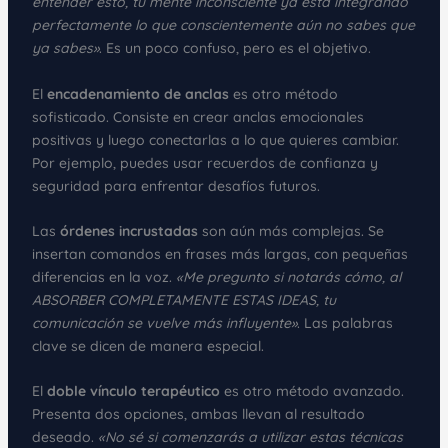
entender esto, tu mente inconsciente ya está integrando
perfectamente lo que conscientemente aún no sabes que
ya sabes»
. Es un poco confuso, pero es el objetivo.
El
encadenamiento de anclas
es otro método
sofisticado. Consiste en crear anclas emocionales
positivas y luego conectarlas a lo que quieres cambiar.
Por ejemplo, puedes usar recuerdos de confianza y
seguridad para enfrentar desafíos futuros.
Las
órdenes incrustadas
son aún más complejas. Se
insertan comandos en frases más largas, con pequeñas
diferencias en la voz.
«Me pregunto si notarás cómo, al
ABSORBER COMPLETAMENTE ESTAS IDEAS, tu
comunicación se vuelve más influyente»
. Las palabras
clave se dicen de manera especial.
El
doble vínculo terapéutico
es otro método avanzado.
Presenta dos opciones, ambas llevan al resultado
deseado.
«No sé si comenzarás a utilizar estas técnicas