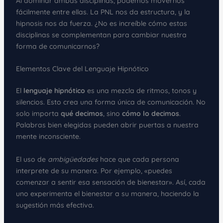
Al dominar ambas disciplinas, podemos movernos
fácilmente entre ellas. La PNL nos da estructura, y la
hipnosis nos da fuerza. ¿No es increíble cómo estas
disciplinas se complementan para cambiar nuestra
forma de comunicarnos?
Elementos Clave del Lenguaje Hipnótico
El
lenguaje hipnótico
es una mezcla de ritmos, tonos y
silencios. Esto crea una forma única de comunicación. No
solo importa
qué decimos
, sino
cómo lo decimos
.
Palabras bien elegidas pueden abrir puertas a nuestra
mente inconsciente.
El uso de
ambigüedades
hace que cada persona
interprete de su manera. Por ejemplo, «puedes
comenzar a sentir esa sensación de bienestar». Así, cada
uno experimenta el bienestar a su manera, haciendo la
sugestión más efectiva.