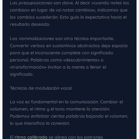
Las
presuposiciones
son clave. Al decir «cuando notes los
cambios» en lugar de «si notas cambios», indicamos que
los cambios sucederán. Esto guía la expectativa hacia el
resultado deseado.
Las
nominalizaciones
son otra técnica importante.
Convertir verbos en sustantivos abstractos deja espacio
para que el inconsciente complete con significado
personal. Palabras como «descubrimiento» o
«transformación» invitan a la mente a llenar el
significado.
Técnicas de modulación vocal
La voz es fundamental en la comunicación. Cambiar el
volumen, el ritmo y el tono mantiene la atención.
Podemos
enfatizar ciertas palabras
bajando el volumen,
lo que intensifica la conexión.
El
ritmo calibrado
se alinea con los patrones