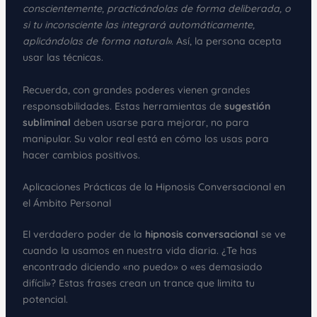
conscientemente, practicándolas de forma deliberada, o
si tu inconsciente las integrará automáticamente,
aplicándolas de forma natural»
. Así, la persona acepta
usar las técnicas.
Recuerda, con grandes poderes vienen grandes
responsabilidades. Estas herramientas de
sugestión
subliminal
deben usarse para mejorar, no para
manipular. Su valor real está en cómo los usas para
hacer cambios positivos.
Aplicaciones Prácticas de la Hipnosis Conversacional en
el Ámbito Personal
El verdadero poder de la
hipnosis conversacional
se ve
cuando la usamos en nuestra vida diaria. ¿Te has
encontrado diciendo «no puedo» o «es demasiado
difícil»? Estas frases crean un trance que limita tu
potencial.