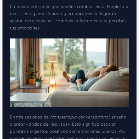
La buena noticia es que puedes cambiar esto. Empieza a
decir «estoy emocionado y preparado» en lugar de
«estoy nervioso». Así, cambias la forma en que percibes
tus emociones.
En mis sesiones de
hipnoterapia conversacional
, enseño
a crear «anclas de recursos». Esto significa asociar
palabras o gestos positivos con emociones buenas. Así,
puedes acceder a estados óptimos cuando los necesites