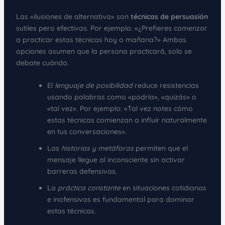
Las «ilusiones de alternativa» son
técnicas de persuasión
sutiles pero efectivas. Por ejemplo: «¿Prefieres comenzar
a practicar estas técnicas hoy o mañana?» Ambas
opciones asumen que la persona practicará, solo se
debate cuándo.
El
lenguaje de posibilidad
reduce resistencias
usando palabras como «podría», «quizás» o
«tal vez». Por ejemplo: «Tal vez notes cómo
estas técnicas comienzan a influir naturalmente
en tus conversaciones».
Las
historias y metáforas
permiten que el
mensaje llegue al inconsciente sin activar
barreras defensivas.
La
práctica constante
en situaciones cotidianas
e inofensivas es fundamental para dominar
estas técnicas.