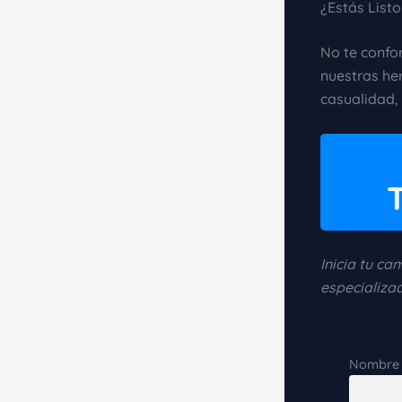
¿Estás List
No te confor
nuestras he
casualidad,
Inicia tu ca
especializa
Nombre