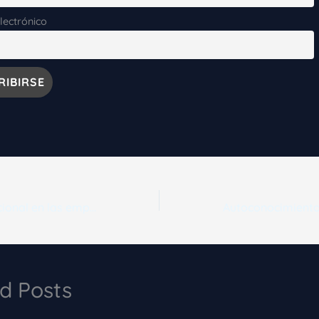
lectrónico
Inteligencia Emocional en las empresas: una muestra de hipocresía corporativa.
d Posts