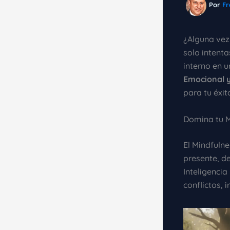
Por
Fr
¿Alguna vez
solo intenta
interno en 
Emocional y
para tu éxit
Domina tu M
El Mindfulne
presente, de
Inteligenci
conflictos, 