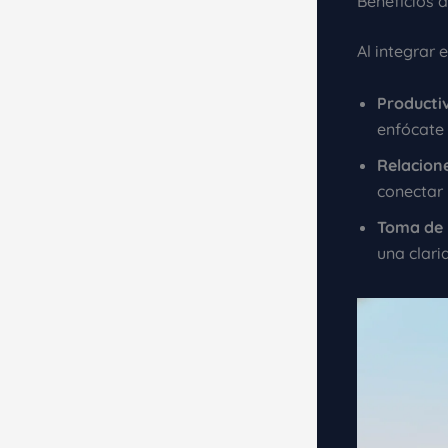
Beneficios 
Al integrar 
Producti
enfócate 
Relacione
conectar 
Toma de D
una clari