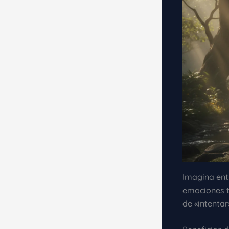
Imagina entr
emociones t
de «intentar