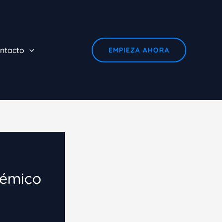
ntacto
EMPIEZA AHORA
démico