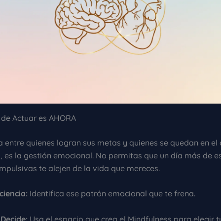
 de Actuar es AHORA
ia entre quienes logran sus metas y quienes se quedan en el
o, es la gestión emocional. No permitas que un día más de e
mpulsivas te alejen de la vida que mereces.
iencia:
Identifica ese patrón emocional que te frena.
 Decide:
Usa el espacio que crea el Mindfulness para elegir 