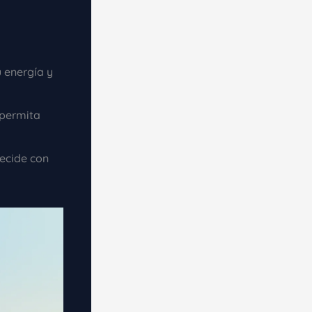
u energía y
 permita
ecide con