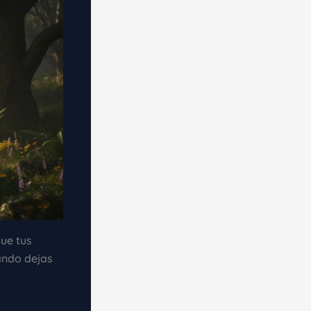
que tus
uando dejas