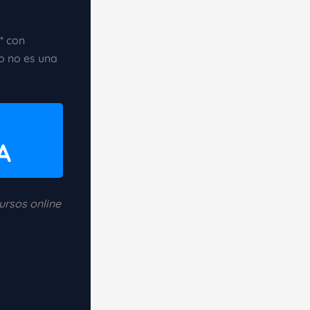
* con
o no es una
A
ursos online