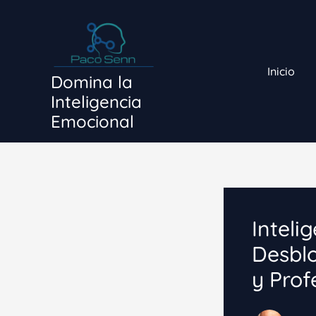
Ir
al
contenido
Inicio
Domina la
Inteligencia
Emocional
Inteli
Desbl
y Prof