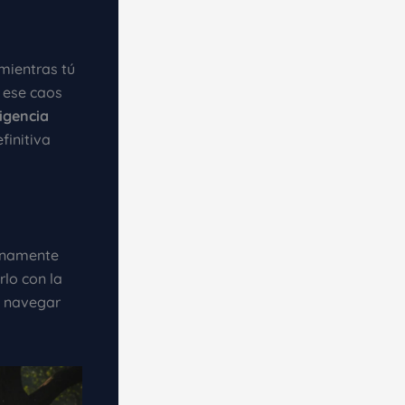
mientras tú
r ese caos
ligencia
finitiva
lenamente
rlo con la
a navegar