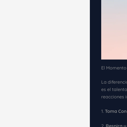
El Momento
La diferenc
es el talent
reacciones i
1.
Toma Conc
2.
Respira y