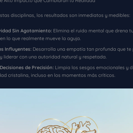
de Alto Impacto que Cambiarán tu Realidad
estas disciplinas, los resultados son inmediatos y medibles:
vidad Sin Agotamiento:
Elimina el ruido mental que drena t
en lo que realmente mueve la aguja.
s Influyentes:
Desarrolla una empatía tan profunda que te
y liderar con una autoridad natural y respetada.
ecisiones de Precisión:
Limpia los sesgos emocionales y d
dad cristalina, incluso en los momentos más críticos.