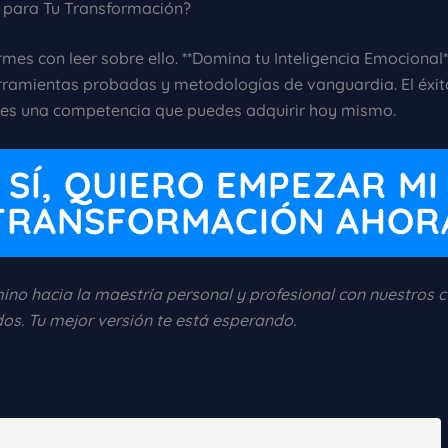
o para Tu Transformación?
mes con leer sobre ello. **Domina tu Inteligencia Emocional*
rramientas probadas y metodologías de vanguardia. El éxit
 es una competencia que puedes adquirir hoy mismo.
SÍ, QUIERO EMPEZAR MI
TRANSFORMACIÓN AHOR
mino hacia la maestría personal y profesional con nuestros c
dos. Tu mejor versión te está esperando.