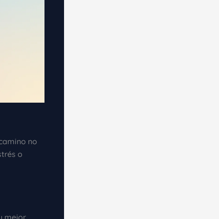
 camino no
strés o
tu mejor