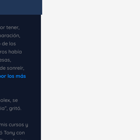
or tener,
paración,
 de los
ros había
esas,
de sonreír,
por los más
olex, se
a”, gritó.
 mis cursos y
tó Tony con