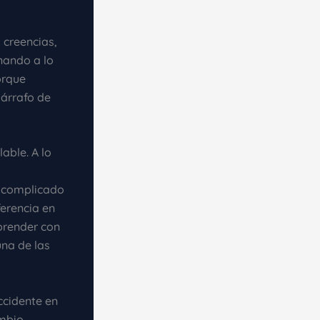
 creencias,
nando a lo
orque
párrafo de
able. A lo
e complicado
ferencia en
prender con
una de las
ccidente en
mbio,