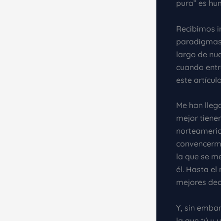
pura” es h
Recibimos i
paradigmas,
largo de nu
cuando entr
este artícul
Me han llega
mejor tiene
norteameric
convencerme
la que se m
él. Hasta el
mejores dec
Y, sin embar
la que tú y