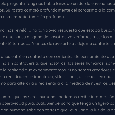
ple pregunta Tony nos había lanzado un dardo envenenado 
os. Su rostro cambió profundamente del sarcasmo a la com
 a una empatía también profunda.
inal nos reveló la no tan obvia respuesta que estaba buscan
te que nunca ninguno de nosotros volveríamos a ser los m
te tú tampoco. Y antes de revelártela , déjame contarte una
 años entré en contacto con corrientes de pensamiento que
, no sin controversia, que nosotros, los seres humanos, som
e la realidad que experimentamos. Si no somos creadores e
 la realidad experimentada, sí lo somos, al menos, en una s
mo para alterarla y rediseñarla a la medida de nuestros de
amos que los seres humanos podemos recibir información 
la objetividad pura, cualquier persona que tenga un ligero c
pción humana sabe con certeza que “evaluar a la luz de la o