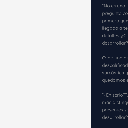
“No es una 
pregunta con
primero que
llegado a te
detalles. ¿C
desarrollar?
Cada una de
descalifica
sarcástica 
quedamos en 
“¿En serio?”
más disting
presentes s
desarrollar