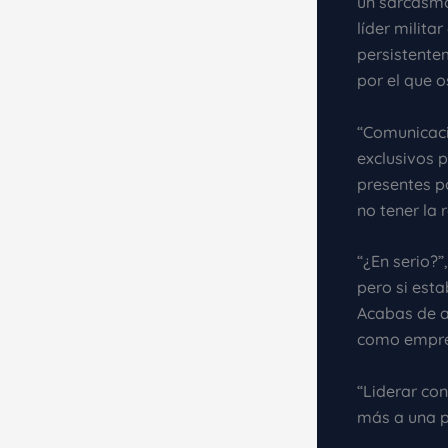
un sarcasmo
líder milita
persistente
por el que 
“Comunicaci
exclusivos p
presentes p
no tener la 
“¿En serio?”
pero si est
Acabas de ar
como empres
“Liderar con
más a una p