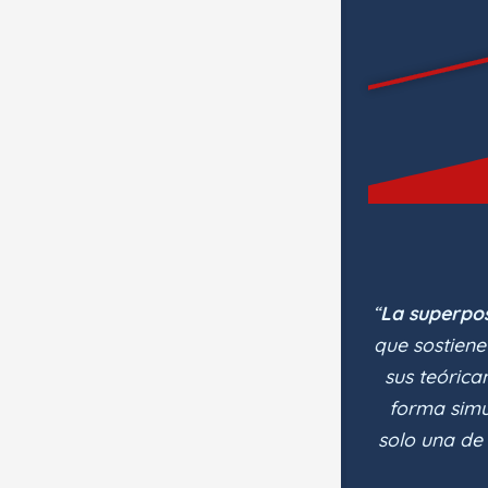
“
La superpos
que sostien
sus teórica
forma simu
solo una de