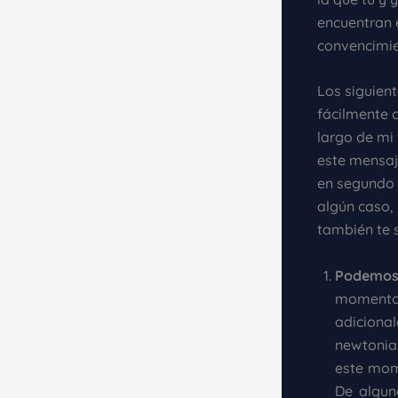
encuentran 
convencimie
Los siguien
fácilmente c
largo de mi 
este mensaj
en segundo 
algún caso,
también te s
Podemos 
momento
adiciona
newtonian
este mome
De algun