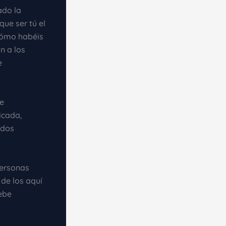
ado la
que ser tú el
cómo habéis
n a los
e
e
icada,
odos
personas
de los aquí
ebe