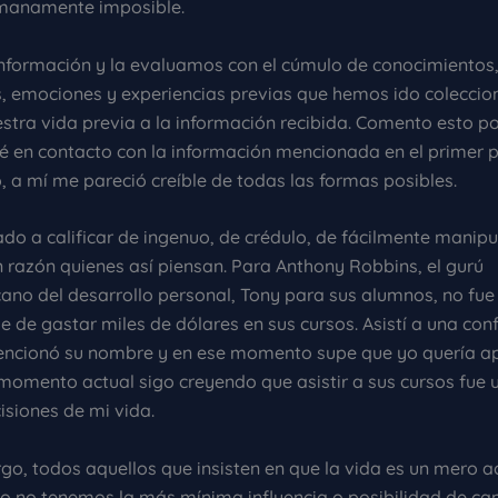
umanamente imposible.
nformación y la evaluamos con el cúmulo de conocimientos,
 emociones y experiencias previas que hemos ido coleccio
estra vida previa a la información recibida. Comento esto p
é en contacto con la información mencionada en el primer 
o, a mí me pareció creíble de todas las formas posibles.
do a calificar de ingenuo, de crédulo, de fácilmente manipul
n razón quienes así piensan. Para Anthony Robbins, el gurú
ano del desarrollo personal, Tony para sus alumnos, no fu
 de gastar miles de dólares en sus cursos. Asistí a una con
encionó su nombre y en ese momento supe que yo quería a
 momento actual sigo creyendo que asistir a sus cursos fue 
isiones de mi vida.
go, todos aquellos que insisten en que la vida es un mero a
 yo no tenemos la más mínima influencia o posibilidad de ca