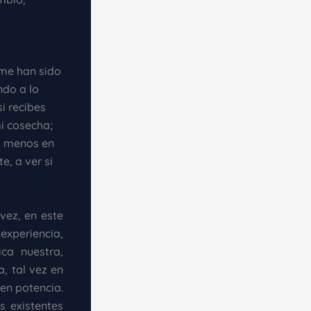
 me han sido
ndo a lo
i recibes
i cosecha;
o menos en
e, a ver si
vez, en este
periencia,
ca nuestra,
a, tal vez en
en potencia.
s existentes