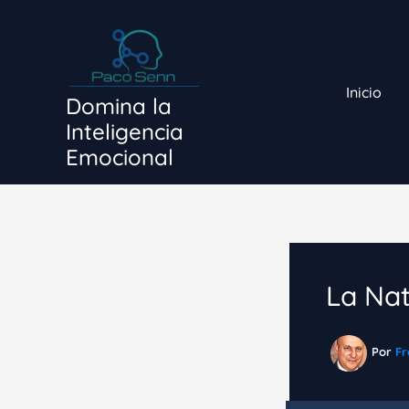
Ir
al
contenido
Inicio
Domina la
Inteligencia
Emocional
La Nat
Por
Fr