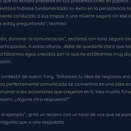
 que no estaba presente en sus presentaciones en público. S
r exitoso hubiese fundamentado su éxito en la persistencia h
mente conducido a sus tropas a una muerte segura sin ese 
os estoy preguntando”, terminó.
ón, dominar la comunicación”, exclamó con tono seguro otr
articipantes. A estas alturas, debe de quedarte claro que los 
ortábamos egos crecidos por lo que no estábamos muy dis
razón.
, contestó de nuevo Tony. “Entonces tu idea de negocios era
aba perfectamente comunicada se convertiría en una idea ex
ruinar a los accionistas que creyeron en ti. Veo mucho futur
ario. ¿Alguna otra respuesta?”.
 el ejemplo”, gritó un tercero con un tono de voz que se par
regunta que a una respuesta.