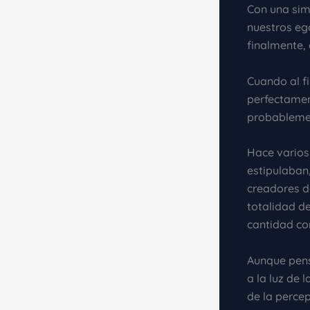
Con una sim
nuestros eg
finalmente,
Cuando al f
perfectamen
probablemen
Hace varios
estipulaban
creadores d
totalidad de
cantidad co
Aunque pens
a la luz de 
de la perce