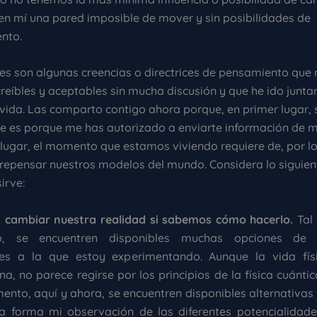
en mí una pared imposible de mover y sin posibilidades de
nto.
tes son algunas creencias o directrices de pensamiento que
reíbles y aceptables sin mucha discusión y que he ido junta
vida. Las comparto contigo ahora porque, en primer lugar, s
e es porque me has autorizado a enviarte información de m
lugar, el momento que estamos viviendo requiere de, por l
 repensar nuestros modelos del mundo. Considera lo siguient
irve:
cambiar nuestra realidad si sabemos cómo hacerlo.
Tal 
, se encuentren disponibles muchas opciones de ex
les a la que estoy experimentando. Aunque la vida físi
a, no parece regirse por los principios de la física cuántic
nto, aquí y ahora, se encuentren disponibles alternativas 
a forma mi observación de las diferentes potencialidade