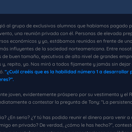
igió al grupo de exclusivos alumnos que habíamos pagado p
evento, una reunión privada con él. Personas de elevada pre
ursos económicos y yo, estábamos reunidos en frente de uno
más influyentes de la sociedad norteamericana. Entre nosot
 de buen tamaño, ejecutivos de alto nivel de grandes empr
s y, repito, yo. Nos miró a todos fijamente y jamás sin dejar 
ó.
“¿Cuál creéis que es la habilidad número 1 a desarrollar 
eres?”.
ante joven, evidentemente próspero por su vestimenta y el R
diatamente a contestar la pregunta de Tony: “La persistenci
ia? ¿En serio? ¿Y tú has podido reunir el dinero para venir a
nmigo en privado? De verdad, ¿cómo le has hecho?”, contes