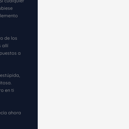
i cualquier
ubiese
elemento
o de los
allí
puestos a
 estúpida,
itosa.
o en ti
ecía ahora