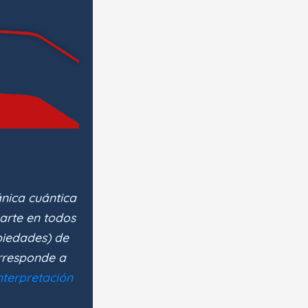
nica cuántica
parte en todos
piedades) de
orresponde a
nterpretación