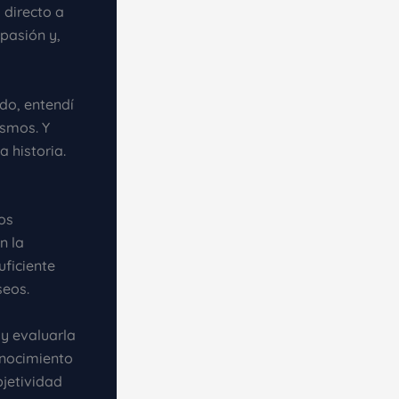
directo a
pasión y,
do, entendí
ismos. Y
 historia.
os
n la
uficiente
seos.
y evaluarla
onocimiento
bjetividad