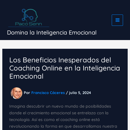
Ir
al
contenido
Domina la Inteligencia Emocional
Los Beneficios Inesperados del
Coaching Online en la Inteligencia
Emocional
Por
Francisco Cáceres
/
julio 5, 2024
Imagina descubrir un nuevo mundo de posibilidades
donde el crecimiento emocional se entrelaza con la
tecnología. Así es como el coaching online está
revolucionando la forma en que desarrollamos nuestra