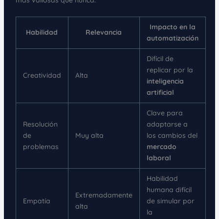
Impacto en la
Habilidad
Relevancia
automatización
Difícil de
replicar por la
Creatividad
Alta
inteligencia
artificial
Clave para
Resolución
adaptarse a
de
Muy alta
los cambios del
problemas
mercado
laboral
Habilidad
humana difícil
Extremadamente
Empatía
de simular por
alta
la