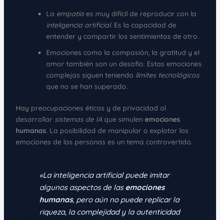
La
empatía
es muy difícil de reproducir con la
inteligencia artificial
. Es la capacidad de
entender y compartir los sentimientos de otro.
Emociones como la compasión, la gratitud y el
amor también son un desafío. Estas emociones
complejas siguen teniendo
límites tecnológicos
que no se han superado.
Hay preocupaciones éticas y de privacidad al
desarrollar
sistemas de IA
que simulen
emociones
humanas
. La posibilidad de manipular o explotar las
emociones de las personas es un tema controvertido.
«La
inteligencia artificial
puede imitar
algunos aspectos de las
emociones
humanas
, pero aún no puede replicar la
riqueza, la complejidad y la autenticidad