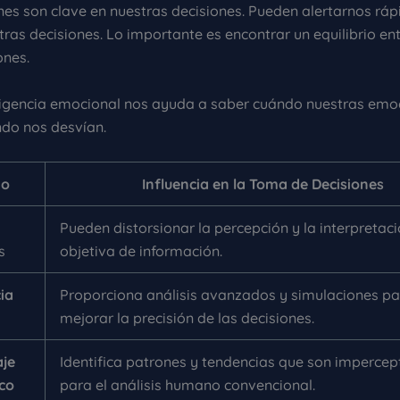
es son clave en nuestras decisiones. Pueden alertarnos rá
ras decisiones. Lo importante es encontrar un equilibrio ent
ones.
eligencia emocional nos ayuda a saber cuándo nuestras emo
ndo nos desvían.
to
Influencia en la Toma de Decisiones
Pueden distorsionar la percepción y la interpretac
s
objetiva de información.
cia
Proporciona análisis avanzados y simulaciones p
mejorar la precisión de las decisiones.
aje
Identifica patrones y tendencias que son impercep
co
para el análisis humano convencional.