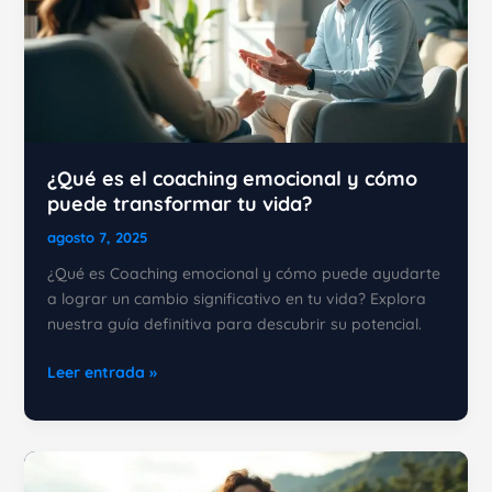
por
la
ciencia
¿Qué es el coaching emocional y cómo
puede transformar tu vida?
agosto 7, 2025
¿Qué es Coaching emocional y cómo puede ayudarte
a lograr un cambio significativo en tu vida? Explora
nuestra guía definitiva para descubrir su potencial.
¿Qué
Leer entrada »
es
el
coaching
emocional