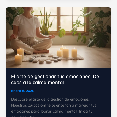
PNL
para
eliminar
el
estrés
y
la
ansiedad
en
5
minutos
El arte de gestionar tus emociones: Del
caos a la calma mental
enero 6, 2026
Descubre el arte de la gestión de emociones.
Nuestros cursos online te enseñan a manejar tus
emociones para lograr calma mental. ¡Inicia tu