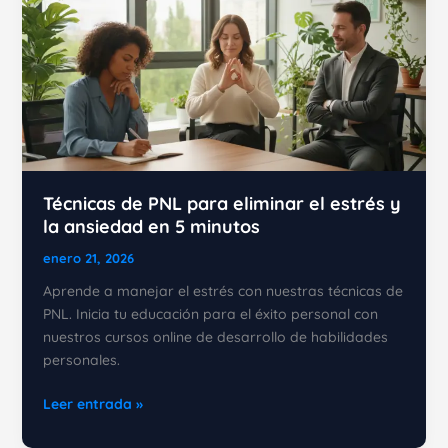
Técnicas de PNL para eliminar el estrés y
la ansiedad en 5 minutos
enero 21, 2026
Aprende a manejar el estrés con nuestras técnicas de
PNL. Inicia tu educación para el éxito personal con
nuestros cursos online de desarrollo de habilidades
personales.
Técnicas
Leer entrada »
de