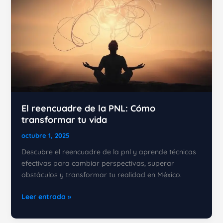
Vida
Hoy
El reencuadre de la PNL: Cómo
transformar tu vida
octubre 1, 2025
Descubre el reencuadre de la pnl y aprende técnicas
efectivas para cambiar perspectivas, superar
obstáculos y transformar tu realidad en México.
El
Leer entrada »
reencuadre
de