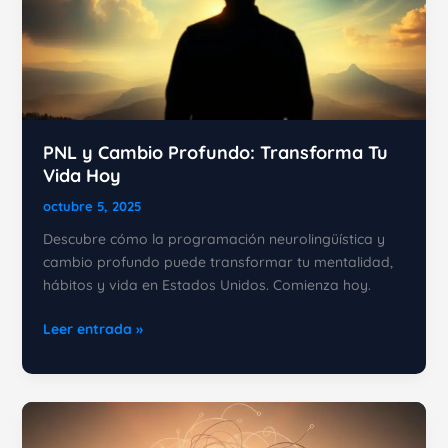
PNL y Cambio Profundo: Transforma Tu
Vida Hoy
octubre 5, 2025
Descubre cómo la programación neurolingüística y
cambio profundo puede transformar tu mentalidad,
hábitos y vida en Estados Unidos. Comienza hoy.
PNL
Leer entrada »
y
Cambio
Profundo:
Transforma
Tu