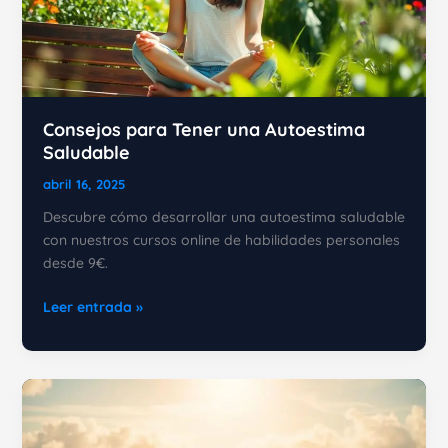
Consejos para Tener una Autoestima
Saludable
abril 16, 2025
Descubre cómo desarrollar una autoestima saludable
con nuestros cursos online de habilidades personales
desde 9€.
Consejos
Leer entrada »
para
Tener
una
Autoestima
Saludable