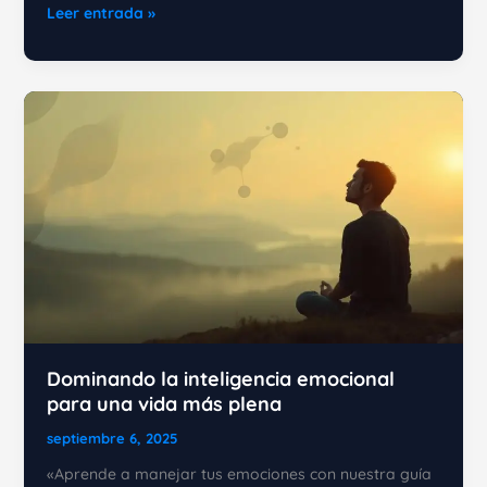
Estrategias
Leer entrada »
prácticas
para
el
manejo
de
emociones
en
el
día
a
día
Dominando la inteligencia emocional
para una vida más plena
septiembre 6, 2025
«Aprende a manejar tus emociones con nuestra guía