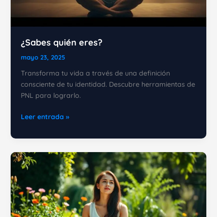
¿Sabes quién eres?
mayo 23, 2025
Transforma tu vida a través de una definición
consciente de tu identidad. Descubre herramientas de
PNL para lograrlo.
¿Sabes
Leer entrada »
quién
eres?