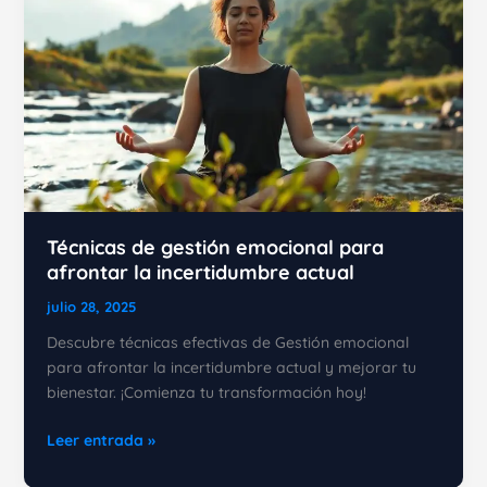
y
cómo
puede
transformar
tu
vida?
Técnicas de gestión emocional para
afrontar la incertidumbre actual
julio 28, 2025
Descubre técnicas efectivas de Gestión emocional
para afrontar la incertidumbre actual y mejorar tu
bienestar. ¡Comienza tu transformación hoy!
Técnicas
Leer entrada »
de