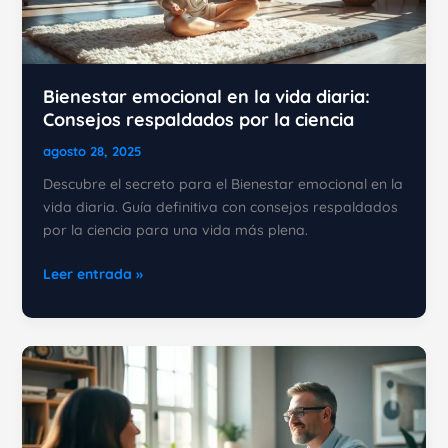
Bienestar emocional en la vida diaria:
Consejos respaldados por la ciencia
agosto 28, 2025
Descubre el secreto para el Bienestar emocional en la
vida diaria. Guía definitiva con consejos respaldados
por la ciencia para una vida más plena.
Bienestar
Leer entrada »
emocional
en
la
vida
diaria:
Consejos
respaldados