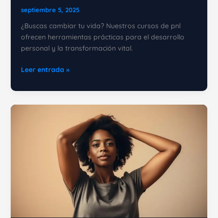
septiembre 5, 2025
¿Buscas cambiar tu vida? Nuestros cursos de pnl
ofrecen herramientas prácticas para el desarrollo
personal y la transformación vital.
5
Leer entrada »
Razones
por
las
que
un
curso
de
PNL
cambiará
tu
vida