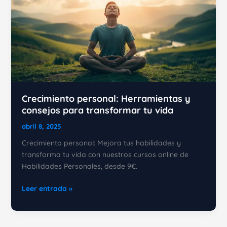
Crecimiento personal: Herramientas y
consejos para transformar tu vida
abril 8, 2025
Crecimiento personal: Mejora tus habilidades y
transforma tu vida con nuestros cursos online de
Habilidades Personales, desde 9€.
Crecimiento
Leer entrada »
personal:
Herramientas
y