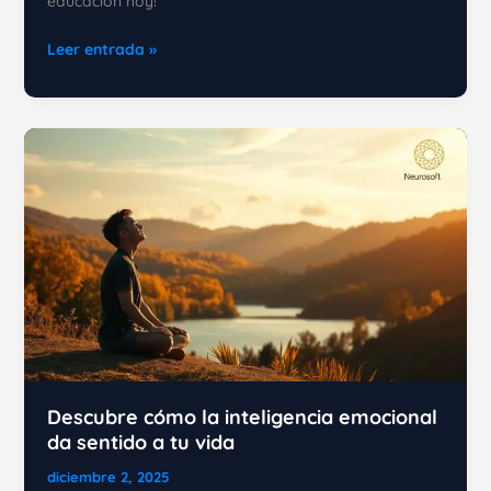
educación hoy!
El
Leer entrada »
arte
de
gestionar
tus
emociones:
Del
caos
a
la
calma
mental
Descubre cómo la inteligencia emocional
da sentido a tu vida
diciembre 2, 2025