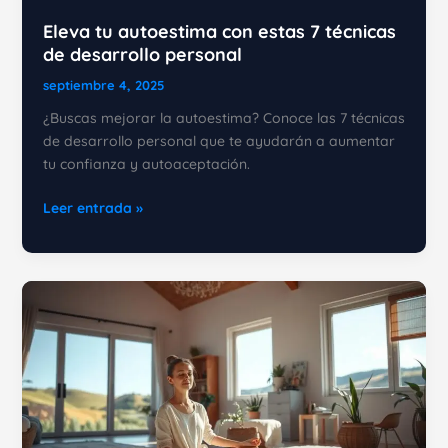
Eleva tu autoestima con estas 7 técnicas
de desarrollo personal
septiembre 4, 2025
¿Buscas mejorar la autoestima? Conoce las 7 técnicas
de desarrollo personal que te ayudarán a aumentar
tu confianza y autoaceptación.
Eleva
Leer entrada »
tu
autoestima
con
estas
7
técnicas
de
desarrollo
personal