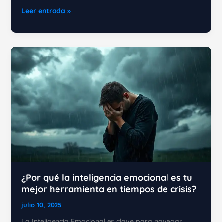
La
Leer entrada »
Programación
Neurolingüística:
Cómo
modificar
tus
creencias
y
valores
¿Por qué la inteligencia emocional es tu
mejor herramienta en tiempos de crisis?
julio 10, 2025
La Inteligencia Emocional es clave para navegar