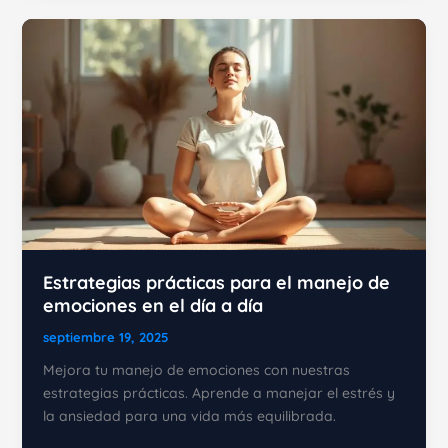
la
PNL:
Cómo
transformar
tu
vida
Estrategias prácticas para el manejo de
emociones en el día a día
septiembre 19, 2025
Mejora tu manejo de emociones con nuestras
estrategias prácticas. Aprende a manejar el estrés y
la ansiedad para una vida más equilibrada.