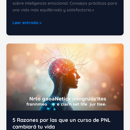
sobre inteligencia emocional. Consejos prácticos para
una vida más equilibrada y satisfactoria.»
Dominando
Leer entrada »
la
inteligencia
emocional
para
una
vida
más
plena
5 Razones por las que un curso de PNL
cambiará tu vida