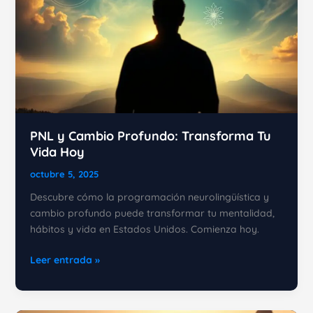
comunicación
más
efectiva
PNL y Cambio Profundo: Transforma Tu
Vida Hoy
octubre 5, 2025
Descubre cómo la programación neurolingüística y
cambio profundo puede transformar tu mentalidad,
hábitos y vida en Estados Unidos. Comienza hoy.
PNL
Leer entrada »
y
Cambio
Profundo: