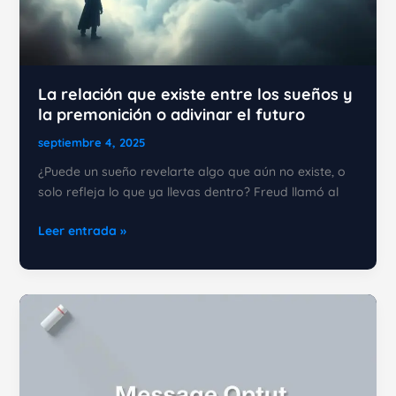
La relación que existe entre los sueños y
la premonición o adivinar el futuro
septiembre 4, 2025
¿Puede un sueño revelarte algo que aún no existe, o
solo refleja lo que ya llevas dentro? Freud llamó al
La
Leer entrada »
relación
que
existe
entre
los
sueños
y
la