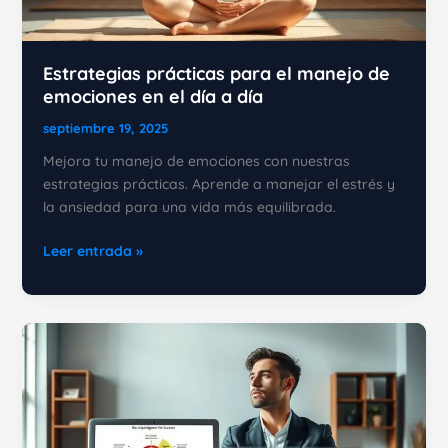
Estrategias prácticas para el manejo de
emociones en el día a día
septiembre 19, 2025
Mejora tu manejo de emociones con nuestras
estrategias prácticas. Aprende a manejar el estrés y
la ansiedad para una vida más equilibrada.
Estrategias
Leer entrada »
prácticas
para
el
manejo
de
emociones
en
el