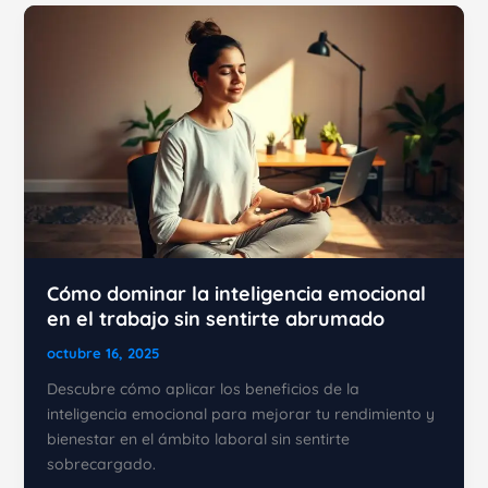
en
la
Vida:
Guía
Práctica
Cómo dominar la inteligencia emocional
en el trabajo sin sentirte abrumado
octubre 16, 2025
Descubre cómo aplicar los beneficios de la
inteligencia emocional para mejorar tu rendimiento y
bienestar en el ámbito laboral sin sentirte
sobrecargado.