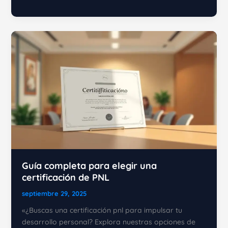
Mapa
No
Es
El
Territorio:
Significado
y
Aplicación
Guía completa para elegir una
certificación de PNL
septiembre 29, 2025
«¿Buscas una certificación pnl para impulsar tu
desarrollo personal? Explora nuestras opciones de