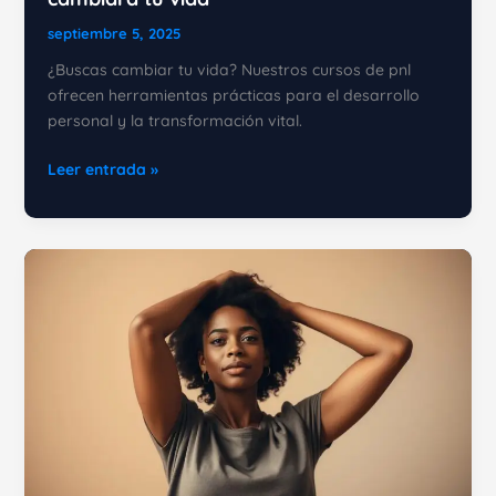
septiembre 5, 2025
¿Buscas cambiar tu vida? Nuestros cursos de pnl
ofrecen herramientas prácticas para el desarrollo
personal y la transformación vital.
5
Leer entrada »
Razones
por
las
que
un
curso
de
PNL
cambiará
tu
vida