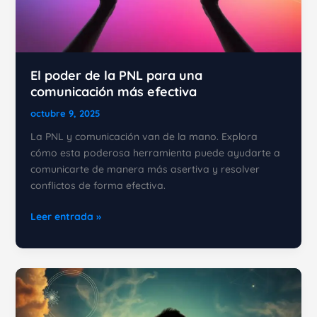
El poder de la PNL para una
comunicación más efectiva
octubre 9, 2025
La PNL y comunicación van de la mano. Explora
cómo esta poderosa herramienta puede ayudarte a
comunicarte de manera más asertiva y resolver
conflictos de forma efectiva.
El
Leer entrada »
poder
de
la
PNL
para
una