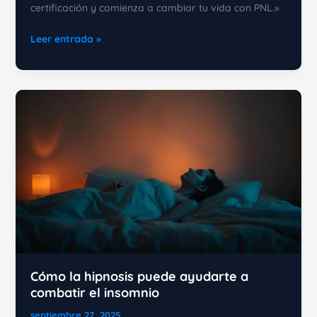
certificación y comienza a cambiar tu vida con PNL.»
Guía
Leer entrada »
completa
para
elegir
una
certificación
de
PNL
Cómo la hipnosis puede ayudarte a
combatir el insomnio
septiembre 27, 2025