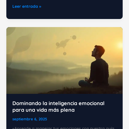
La
Leer entrada »
importancia
del
desarrollo
humano
en
la
era
digital
Dominando la inteligencia emocional
para una vida más plena
septiembre 6, 2025
«Aprende a manejar tus emociones con nuestra guía