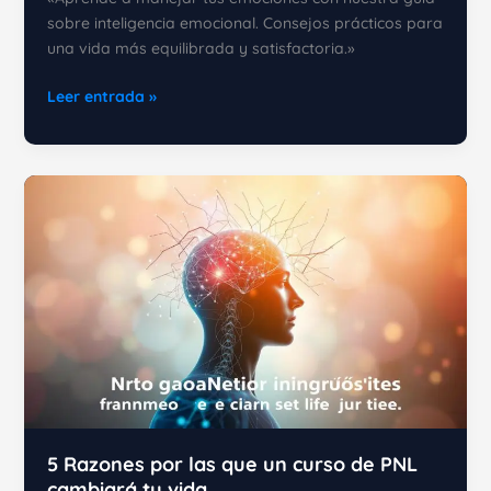
sobre inteligencia emocional. Consejos prácticos para
una vida más equilibrada y satisfactoria.»
Dominando
Leer entrada »
la
inteligencia
emocional
para
una
vida
más
plena
5 Razones por las que un curso de PNL
cambiará tu vida