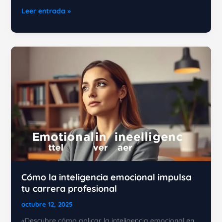
Cómo
Leer entrada »
dominar
la
inteligencia
emocional
en
el
trabajo
sin
sentirte
abrumado
Cómo la inteligencia emocional impulsa
tu carrera profesional
octubre 12, 2025
«Descubre cómo aplicar la inteligencia emocional en