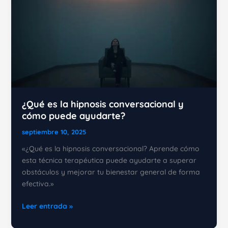
éxito
profesional
y
personal
¿Qué es la hipnosis conversacional y
cómo puede ayudarte?
septiembre 10, 2025
«¿Qué es la hipnosis conversacional? Aprende cómo
esta técnica terapéutica puede ayudarte a superar
obstáculos y mejorar tu bienestar general de forma
efectiva.»
¿Qué
Leer entrada »
es