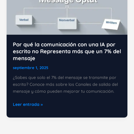
premonición
o
adivinar
el
futuro
Por qué la comunicación con una IA por
escrito no Representa más que un 7% del
mensaje
septiembre 1, 2025
¿Sabes que solo el 7% del mensaje se transmite por
escrito? Conoce más sobre los Canales de salida del
mensaje y cómo pueden mejorar tu comunicación.
Por
Leer entrada »
qué
la
comunicación
con