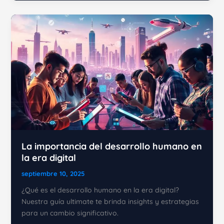
la
hipnosis
conversacional
y
cómo
puede
ayudarte?
La importancia del desarrollo humano en
la era digital
septiembre 10, 2025
¿Qué es el desarrollo humano en la era digital?
Nuestra guía ultimate te brinda insights y estrategias
para un cambio significativo.