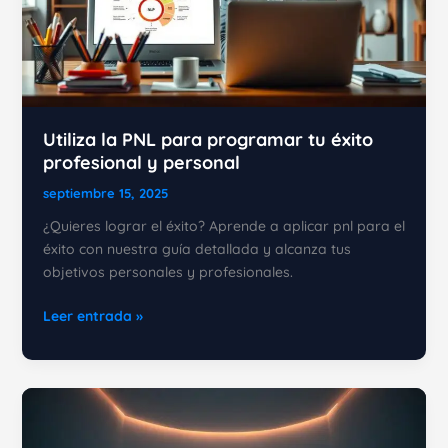
día
a
día
Utiliza la PNL para programar tu éxito
profesional y personal
septiembre 15, 2025
¿Quieres lograr el éxito? Aprende a aplicar pnl para el
éxito con nuestra guía detallada y alcanza tus
objetivos personales y profesionales.
Utiliza
Leer entrada »
la
PNL
para
programar
tu