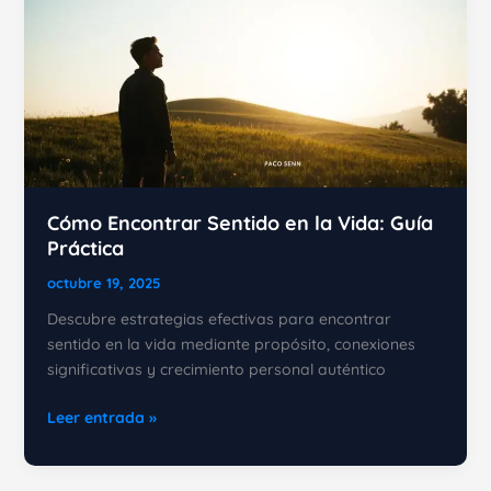
Cómo Encontrar Sentido en la Vida: Guía
Práctica
octubre 19, 2025
Descubre estrategias efectivas para encontrar
sentido en la vida mediante propósito, conexiones
significativas y crecimiento personal auténtico
Cómo
Leer entrada »
Encontrar
Sentido