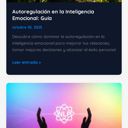
Autoregulación en la Inteligencia
Emocional: Guía
octubre 10, 2025
Descubre cómo dominar la autoregulación en la
inteligencia emocional para mejorar tus relaciones,
tomar mejores decisiones y alcanzar el éxito personal
Autoregulación
Leer entrada »
en
la
Inteligencia
Emocional:
Guía