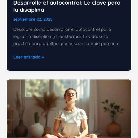
Desarrolla el autocontrol: La clave para
la disciplina
septiembre 22, 2025
Descubre cómo desarrollar el autocontrol para
lograr la disciplina y transformar tu vida. Guía
práctica para adultos que buscan cambio personal
Desarrolla
Leer entrada »
el
autocontrol:
La
clave
para
la
disciplina