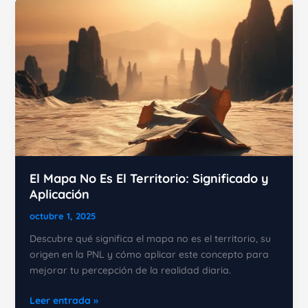
Transforma
Tu
Vida
Hoy
El Mapa No Es El Territorio: Significado y
Aplicación
octubre 1, 2025
Descubre qué significa el mapa no es el territorio, su
origen en la PNL y cómo aplicar este concepto para
mejorar tu percepción de la realidad diaria.
El
Leer entrada »