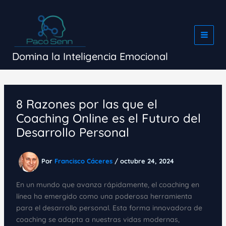
Ir
al
contenido
Domina la Inteligencia Emocional
8 Razones por las que el
Coaching Online es el Futuro del
Desarrollo Personal
Por
Francisco Cáceres
/
octubre 24, 2024
En un mundo que avanza rápidamente, el coaching en
línea ha emergido como una poderosa herramienta
para el desarrollo personal. Esta forma innovadora de
coaching se adapta a nuestras vidas modernas,