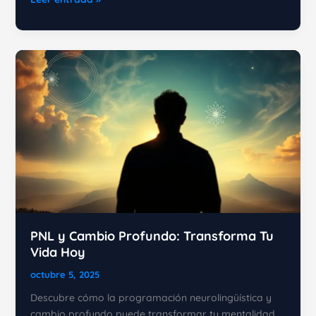
Encontrar
Sentido
en
la
Vida:
Guía
Práctica
PNL y Cambio Profundo: Transforma Tu
Vida Hoy
octubre 5, 2025
Descubre cómo la programación neurolingüística y
cambio profundo puede transformar tu mentalidad,