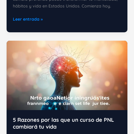
hábitos y vida en Estados Unidos. Comienza hoy.
PNL
Leer entrada »
y
Cambio
Profundo:
Transforma
Tu
Vida
Hoy
5 Razones por las que un curso de PNL
cambiará tu vida