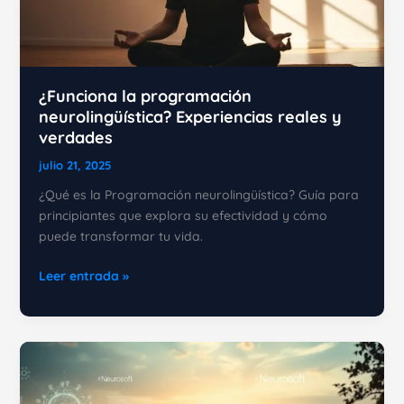
mismo
en
el
2025
¿Funciona la programación
neurolingüística? Experiencias reales y
verdades
julio 21, 2025
¿Qué es la Programación neurolingüística? Guía para
principiantes que explora su efectividad y cómo
puede transformar tu vida.
¿Funciona
Leer entrada »
la
programación
neurolingüística?
Experiencias
reales
y