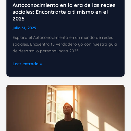
Autoconocimiento en la era de las redes
sociales: Encontrarte a ti mismo en el
2025
julio 31, 2025
Explora el Autoconocimiento en un mundo de redes
sociales. Encuentra tu verdadero yo con nuestra guía
de desarrollo personal para 2025.
Autoconocimiento
Leer entrada »
en
la
era
de
las
redes
sociales:
Encontrarte
a
ti