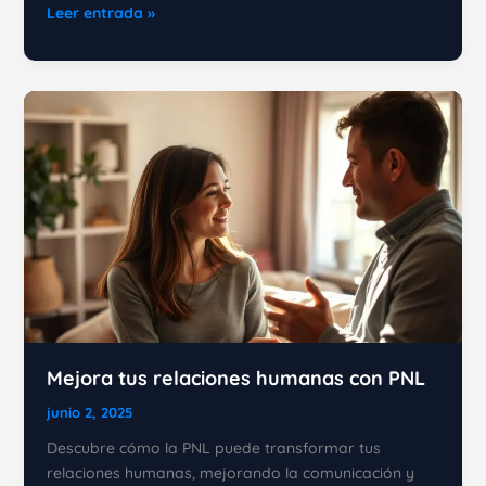
Hipnosis
Leer entrada »
Conversacional:
Cómo
Cambiar
tu
Realidad
Mejora tus relaciones humanas con PNL
junio 2, 2025
Descubre cómo la PNL puede transformar tus
relaciones humanas, mejorando la comunicación y