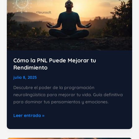
verdades
Cómo la PNL Puede Mejorar tu
Rendimiento
julio 8, 2025
Descubre el poder de la programación
neurolingüística para mejorar tu vida. Guía definitiva
para dominar tus pensamientos y emociones.
Cómo
Leer entrada »
la
PNL
Puede