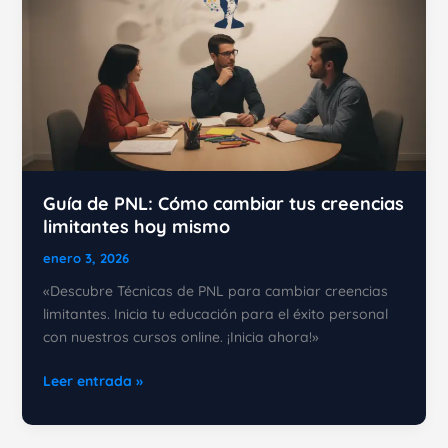
Guía de PNL: Cómo cambiar tus creencias
limitantes hoy mismo
enero 3, 2026
«Descubre Técnicas de PNL para cambiar creencias
limitantes. Inicia tu educación para el éxito personal
con nuestros cursos online. ¡Inicia ahora!»
Guía
Leer entrada »
de
PNL: