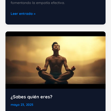
fomentando la empatía efectiva.
Mejora
Leer entrada »
tus
relaciones
humanas
con
PNL
¿Sabes quién eres?
mayo 23, 2025