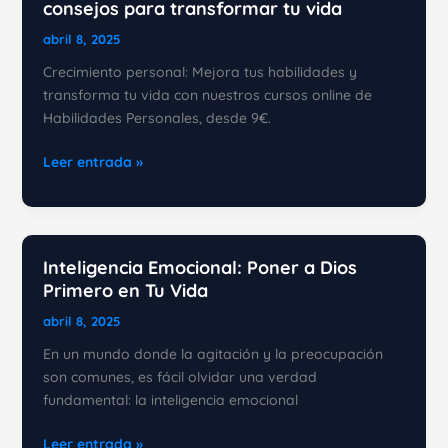
consejos para transformar tu vida
abril 8, 2025
Crecimiento personal: Mejora tus habilidades y
transforma tu vida con nuestros cursos online de
Habilidades Personales, desde 9€.
Crecimiento
Leer entrada »
personal:
Herramientas
y
consejos
Inteligencia Emocional: Poner a Dios
para
Primero en Tu Vida
transformar
abril 8, 2025
tu
vida
En un mundo donde la agitación y la preocupación
son comunes, es fácil olvidar una verdad
fundamental: la inteligencia emocional
Inteligencia
Leer entrada »